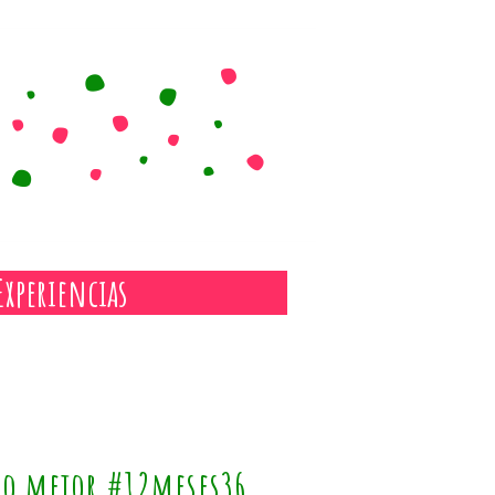
Experiencias
s o mejor #12meses36