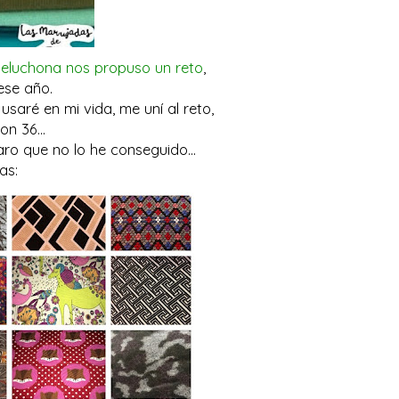
eluchona nos propuso un reto
,
 ese año.
usaré en mi vida, me uní al reto,
n 36...
aro que no lo he conseguido...
as: