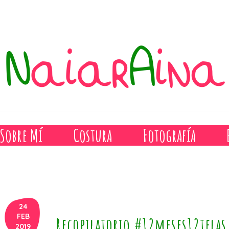
Sobre Mí
Costura
Fotografía
24
FEB
Recopilatorio #12meses12tela
2019