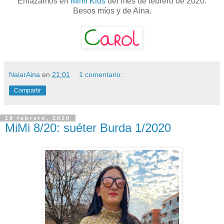
Enlazamos en
Mimi Kids
del mes de febrero de 2020.
Besos míos y de Aina.
NaiarAina
en
21:01
1 comentario:
Compartir
19 febrero, 2020
MiMi 8/20: suéter Burda 1/2020