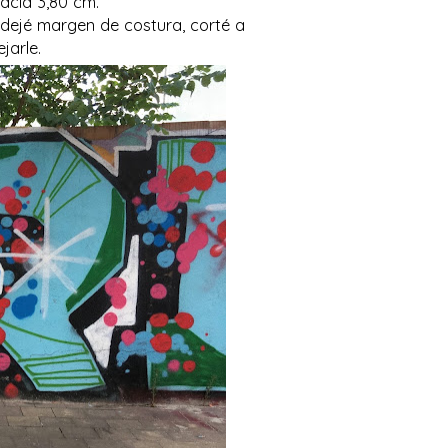
acía 3,80 cm.
e dejé margen de costura, corté a
jarle.