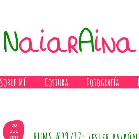
Sobre Mí
Costura
Fotografía
20
JUL
RUMS #29/17: tester patrón
2017