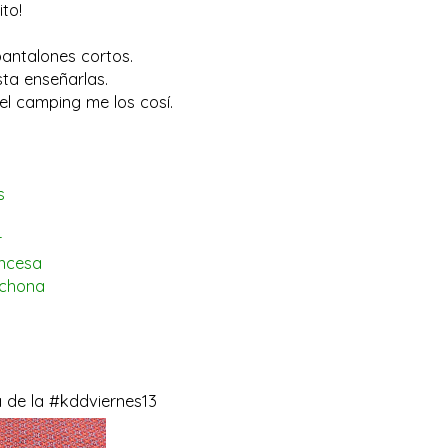
to!
 pantalones cortos.
ta enseñarlas.
el camping me los cosí.
s
r
incesa
uchona
a de la #kddviernes13