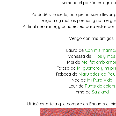
semana el patrón era gratui
Yo dudé si hacerlo, porque no suelo llevar
Tengo muy mal las piernas y no me gus
Al final me animé, y aunque sea para estar por 
Vengo con mis amigas:
Laura de
Con mis manita
Vanessa de
Hilos y más
Mei de
Mei fet amb amo
Teresa de
Mi guerrero y mi pr
Rebeca de
Marujadas de Pel
Noe de
Mi Pura Vida
Lour de
Punts de colors
Inma de
Saiziland
Utilicé esta tela que compré en Encants el dí