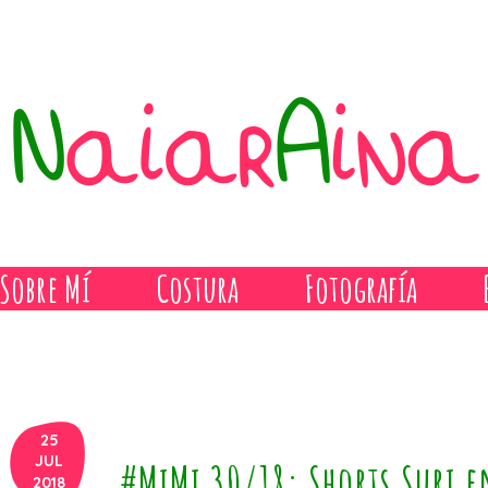
Sobre Mí
Costura
Fotografía
25
JUL
#MiMi 30/18: Shorts Suri 
2018