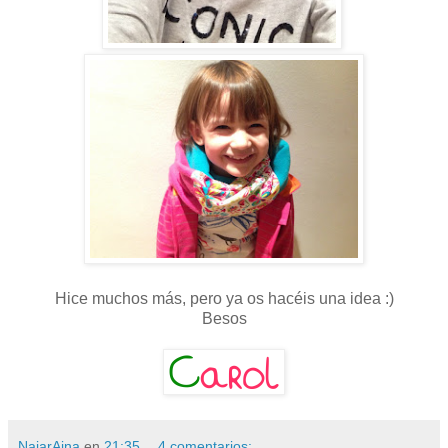
Hice muchos más, pero ya os hacéis una idea :)
Besos
NaiarAina
en
21:35
4 comentarios: