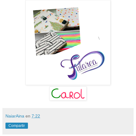
NaiarAina
en
7:22
Compartir